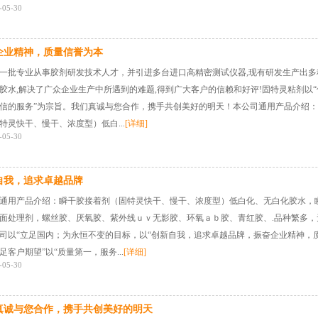
-05-30
企业精神，质量信誉为本
一批专业从事胶剂研发技术人才，并引进多台进口高精密测试仪器,现有研发生产出多
胶水,解决了广众企业生产中所遇到的难题,得到广大客户的信赖和好评!固特灵粘剂以
信的服务”为宗旨。我们真诚与您合作，携手共创美好的明天！本公司通用产品介绍
特灵快干、慢干、浓度型）低白...
[详细]
-05-30
自我，追求卓越品牌
通用产品介绍：瞬干胶接着剂（固特灵快干、慢干、浓度型）低白化、无白化胶水，
面处理剂，螺丝胶、厌氧胶、紫外线ｕｖ无影胶、环氧ａｂ胶、青红胶、.品种繁多，
司以“立足国内；为永恒不变的目标，以“创新自我，追求卓越品牌，振奋企业精神，
足客户期望”以“质量第一，服务...
[详细]
-05-30
真诚与您合作，携手共创美好的明天