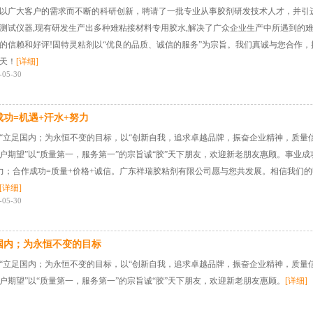
以广大客户的需求而不断的科研创新，聘请了一批专业从事胶剂研发技术人才，并引
测试仪器,现有研发生产出多种难粘接材料专用胶水,解决了广众企业生产中所遇到的难
的信赖和好评!固特灵粘剂以“优良的品质、诚信的服务”为宗旨。我们真诚与您合作，
天！
[详细]
-05-30
成功=机遇+汗水+努力
“立足国内；为永恒不变的目标，以“创新自我，追求卓越品牌，振奋企业精神，质量
户期望”以“质量第一，服务第一”的宗旨诚“胶”天下朋友，欢迎新老朋友惠顾。事业成
力；合作成功=质量+价格+诚信。广东祥瑞胶粘剂有限公司愿与您共发展。相信我们
[详细]
-05-30
国内；为永恒不变的目标
“立足国内；为永恒不变的目标，以“创新自我，追求卓越品牌，振奋企业精神，质量
户期望”以“质量第一，服务第一”的宗旨诚“胶”天下朋友，欢迎新老朋友惠顾。
[详细]