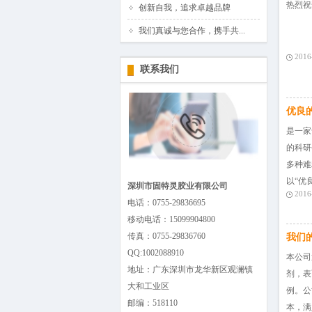
热烈祝
创新自我，追求卓越品牌
我们真诚与您合作，携手共...
2016
联系我们
优良
是一家
的科研
多种难
以“优
深圳市固特灵胶业有限公司
2016
电话：0755-29836695
移动电话：15099904800
传真：0755-29836760
我们
QQ:1002088910
本公司
地址：广东深圳市龙华新区观澜镇
剂，表
大和工业区
例。公
邮编：518110
本，满