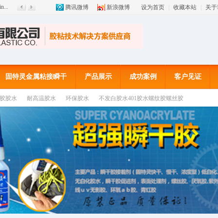
方网
腾讯微博
新浪微博
设为首页
|
收藏本站
|
关于
n...
固特灵金属粘接瞬干
产品展示
成功案例
客户见证
胶胶水
耐高温胶水
环保胶水
不发白胶水401胶水螺纹胶螺丝胶