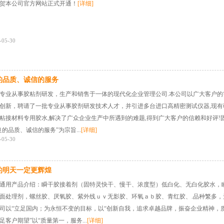
贺本公司官方网站正式开通！
[详细]
-05-30
的品质、诚信的服务
专业从事胶粘剂研发，生产和销售于一体的现代化企业管理公司.本公司以广大客户的
创新，聘请了一批专业从事胶剂研发技术人才，并引进多台进口高精密测试仪器,现有
粘接材料专用胶水,解决了广众企业生产中所遇到的难题,得到广大客户的信赖和好评!
良的品质、诚信的服务”为宗旨...
[详细]
-05-30
的明天一定更辉煌
通用产品介绍：瞬干胶接着剂（固特灵快干、慢干、浓度型）低白化、无白化胶水，
面处理剂，螺丝胶、厌氧胶、紫外线ｕｖ无影胶、环氧ａｂ胶、青红胶、.品种繁多，
司以“立足国内；为永恒不变的目标，以“创新自我，追求卓越品牌，振奋企业精神，
足客户期望”以“质量第一，服务...
[详细]