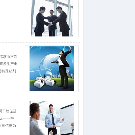
需求而不断
研发生产出
固特灵粘剂
瞬干胶促进
无一一举
质量信誉为