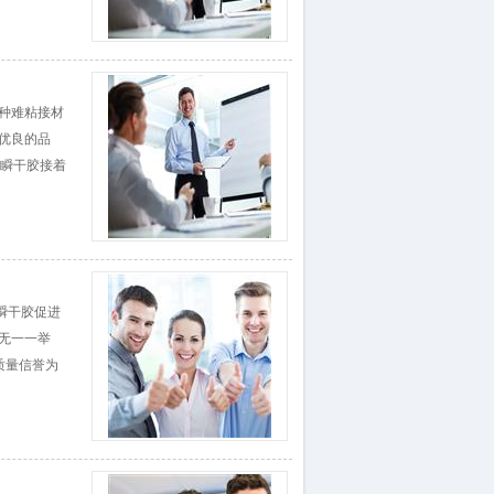
种难粘接材
“优良的品
：瞬干胶接着
瞬干胶促进
无一一举
质量信誉为