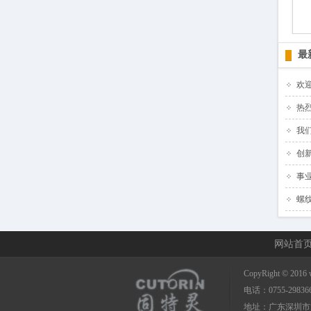
最
欢
热
我
创
事
螺
网站首
CopyRight © 2016
电话：0755-29836
地址：广东深圳市