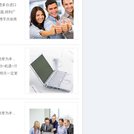
进多台进口
题,得到广
携手共创美
信誉为本，
功=机遇+汗
的明天一定更
信誉为本，