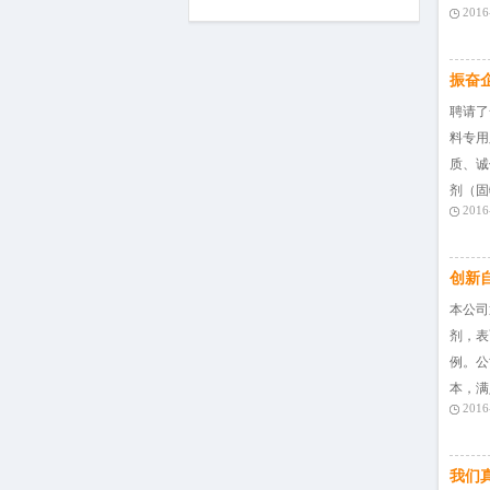
2016
振奋
聘请了
料专用
质、诚
剂（固
2016
创新
本公司
剂，表
例。公
本，满
2016
我们