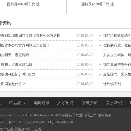
固特灵4669瞬干胶 强...
固特灵4670瞬干胶 强...
新资讯
迎来到深圳市固特灵胶业有限公司官方网
2016-05-30
我们将最诚挚的
烈祝贺本公司官方网站正式开通！
2016-05-30
优良的品质、诚
们的明天一定更辉煌
2016-05-30
振奋企业精神，
新自我，追求卓越品牌
2016-05-30
我们真诚与您合
业成功=机遇+汗水+努力
2016-05-30
立足国内；为永
纹锁固剂是什么？
2016-05-30
螺纹锁固剂
页
产品展示
新闻资讯
人才招聘
荣誉资质
关于我们
www.cutorin.com
All Rights Reserved. 深圳市固特灵胶业有限公司 版权所有
695 传真：0755－29836760 QQ: 1002088910
龙华新区观澜镇大和工业区